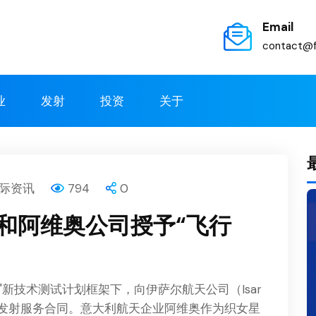
Email
contact@f
业
发射
投资
关于
际资讯
794
0
和阿维奥公司授予“飞行
"新技术测试计划框架下，向伊萨尔航天公司（Isar
授予了发射服务合同。意大利航天企业阿维奥作为织女星