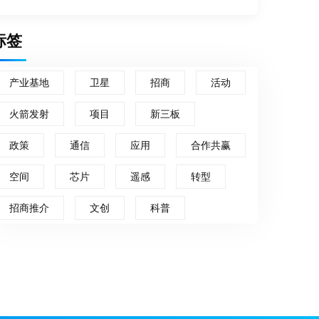
标签
产业基地
卫星
招商
活动
火箭发射
项目
新三板
政策
通信
应用
合作共赢
空间
芯片
遥感
转型
招商推介
文创
科普