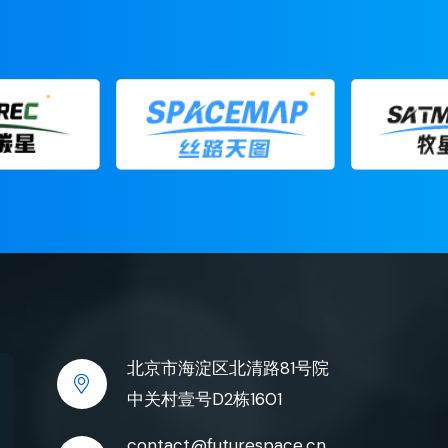
北京市海淀区北清路81号院
中关村壹号D2栋1601
contact@futurespace.cn