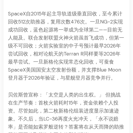
SpaceX自2015年起主导轨道级垂直回收，至今累计
回收512次助推器，复用次数476次。一旦NG-2实现
成功回收，蓝色起源将一举成为全球第二——目前无
人能及。联合发射联盟火神火箭虽首飞成功，但第一
级不可回收；火箭实验室的中子号预计最早2026年
尝试回收，相对论航天的Terran R同样要等2026年
最早尝试。一旦新格伦实现常态化回收，可蚕食
SpaceX美国国安太空发射份额，并支撑Blue Moon
登月器于2026年验证，与星舰登月器竞争并行。
贝佐斯曾宣称：「太空是人类的出生权。」 但挑战
在生产节奏：首枚火箭耗时15年，资金依赖个人投
资。尽管如此，第二枚新格伦组装进度显示加速迹
象。不久后，当LC-36再度火光冲天，「永不说赔
率」是否能如索罗般逆转？答案将在从天而降的助推