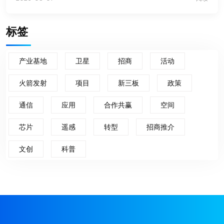
标签
产业基地
卫星
招商
活动
火箭发射
项目
新三板
政策
通信
应用
合作共赢
空间
芯片
遥感
转型
招商推介
文创
科普