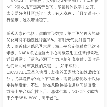
「3720比1」赔率梗，实则暗示内部信心：团队相信
NG-2回收几率远高于首飞，尽管具体数字未公开。
太空爱好者社区热议不迭，有人戏称：「只要避开小
行星带，这次着陆稳了。
乐观因素还包括：借助首飞数据，第二飞的再入轨迹
优化可将不确定性降至15%。有利天气发射窗口扩
大，临近佛州飓风季末尾，海上平台定位精度已达分
米级。NASA肯尼迪航天中心高级发射主任蒂姆·邓恩
近日透露：「蓝色起源正全力冲刺年底发射，回收是
他们证明可重复性的关键。」 如果成功，
ESCAPADE卫星入轨后，助推器回家就会加速后续任
务，尤其是自家柯伊伯带星座，需要新格伦数十次稳
定持续发射。不过，潜在风险包括推进剂问题复发，
或海上平台稳定性不足。总体估算，NG-2回收成功
率介于65%-80%，高于首飞。