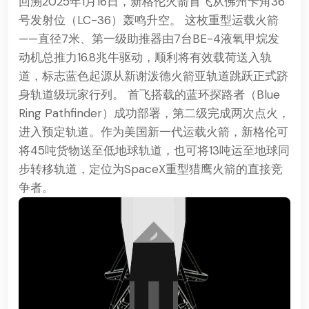
回溯2025年1月16日，新格伦火箭首飞从佛州卡角36
号发射位（LC-36）轰鸣升空。 这枚重型运载火箭
——直径7米、第一级助推器由7台BE-4液氧甲烷发
动机总推力16.8兆牛驱动，顺利将有效载荷送入轨
道，标志蓝色起源从新谢泼德火箭亚轨道跳跃正式跻
身轨道级玩家行列。 首飞搭载的蓝环探路者（Blue
Ring Pathfinder）成功部署，第二级完成两次点火，
进入预定轨道。作为美国新一代运载火箭，新格伦可
将45吨货物送至低地球轨道，也可将13吨运至地球同
步转移轨道，定位为SpaceX重型猎鹰火箭的直接竞
争者。