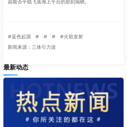
器能否平稳飞落海上平台的那刻揭晓。
#蓝色起源
#
#
#
#火箭发射
新闻来源：三体引力波
最新动态