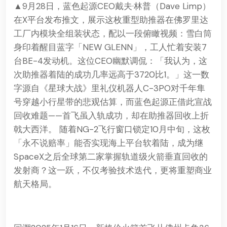
▲9月28日，蓝色起源CEO戴夫·林普（Dave Limp）
在X平台发布推文，展示这枚重型助推器在佛罗里达
工厂内模块全组装状态，配以一段俯瞰视频：雪白筒
身印着醒目蓝字「NEW GLENN」，工人忙着安装7
台BE-4发动机。这位CEO幽默调侃：「我认为，这
次助推器着陆的成功几率远高于3720比1。」这一数
字源自《星球大战》里礼仪机器人C-3PO对千年隼
号穿越小行星带的悲观估算，而蓝色起源正借此宣战
回收难题——首飞虽入轨成功，却在助推器回收上折
戟大西洋。 随着NG-2飞行窗口锁定10月中旬，这枚
「永不说赔率」能否实现海上平台软着陆，成为继
SpaceX之后全球第二家掌握轨道级火箭垂直回收的
发射商？这一跃，不仅考验技术迭代，更将重塑商业
航天格局。