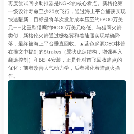
再度尝试回收助推器是NG-2的核心看点。新格伦第
一级设计寿命至少25次飞行，通过海上平台捕获实现
快速翻新，目标是将单次发射成本压至约6800万美
元——比重型猎鹰约9000万美元略低。与猎鹰火箭
类似，新格伦火箭通过栅格翼和着陆腿实现精确降
落，最终被海上平台垂直回收。▲蓝色起源CEO林普
在推文中提到的Strakes（翼状稳定结构，增强再入
翻滚控制）和BE-4安装，正是针对首飞回收痛点的
优化：前者改善大气动力学，后者强化着陆点火操
作。