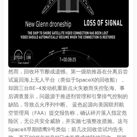
然而，回收环节酿成遗憾。第一级助推器在分离后尝
试返回海上无人平台（类似于SpaceX的回收船），
却因三台BE-4发动机重新点火失败而失控坠海。事
后调查显示，问题源于推进剂管理和引擎排气控制的
缺陷，导致点火序列中断。 蓝色起源向美国联邦航
空管理局（FAA）提交报告称，确认碎片落入指定危
险区，无公共安全威胁，并实施七项整改措施。这与
SpaceX早期猎鹰9号类似：前几次回收尝试均告失