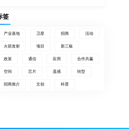
标签
产业基地
卫星
招商
活动
火箭发射
项目
新三板
政策
通信
应用
合作共赢
空间
芯片
遥感
转型
招商推介
文创
科普