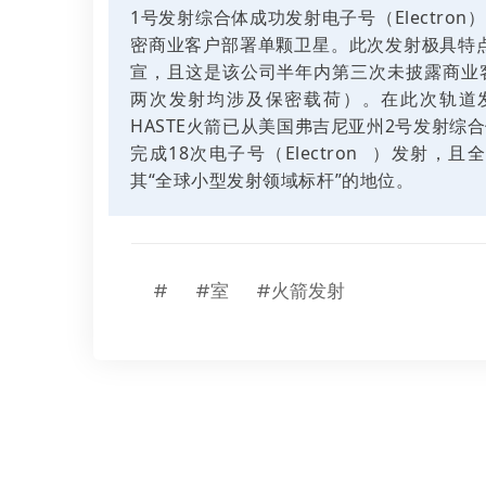
1号发射综合体成功发射电子号（Electron）火
密商业客户部署单颗卫星。此次发射极具特
宣，且这是该公司半年内第三次未披露商业客
两次发射均涉及保密载荷）。在此次轨道
HASTE火箭已从美国弗吉尼亚州2号发射
完成18次电子号（
Electron
）发射，且全
其“全球小型发射领域标杆”的地位。
#
#室
#火箭发射