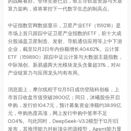
的战略看好。全球竞赛已启，谁主导轨道资源与天基
算力架构，谁将掌控下一代数字生态的制高点。
中证指数官网数据显示，卫星产业ETF（159218）是
市场上首只跟踪中证卫星产业指数的ETF，前十大成
分股涵盖卫星制造、发射、导航通信应用等上中下游
企业，截至12月2日年内份额增长404.62%。云计算
ETF（159890）跟踪中证云计算与大数据主题指数，
中际旭创、新易盛两大光模块龙头含量超31%，对AI
产业链算力与应用龙头均有布局。
消息面上，摩尔线程于12月5日成功登陆科创板，上
市首日收盘市值突破2800亿；同日，沐曦股份开启
申购，发行价104.7元，预计募集资金净额约38.99亿
元，申购热度高涨，网上发行申购中签率不足
0.04%。与此同时，DeepSeek-V3.2模型于12月1日
发布，其推理能力对标顶尖闭源模型，Agent能力显