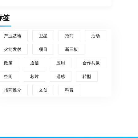
标签
产业基地
卫星
招商
活动
火箭发射
项目
新三板
政策
通信
应用
合作共赢
空间
芯片
遥感
转型
招商推介
文创
科普