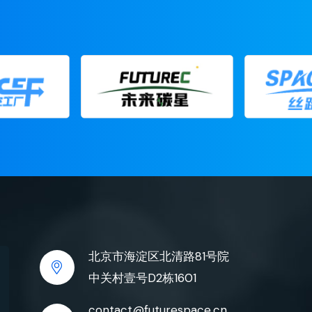
北京市海淀区北清路81号院
中关村壹号D2栋1601
contact@futurespace.cn