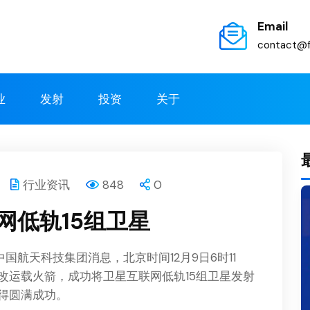
Email
contact@f
业
发射
投资
关于
行业资讯
848
0
网低轨15组卫星
据中国航天科技集团消息，北京时间12月9日6时11
改运载火箭，成功将卫星互联网低轨15组卫星发射
得圆满成功。