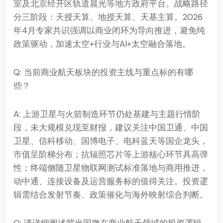
室及北京经开区轨道晨光等地方政府平台。战略路径
分三阶段：天授天算、地授天算、天基主算。2026
年4月专家共识强调以商业闭环为导向推进，避免纯
政策驱动，加速太空+行业与AI+太空融合落地。
Q: 当前商业航天板块的投资主线与重点标的有哪
些？
A: 上游卫星与火箭制造环节仍处基建与主题行情阶
段，未大规模兑现至财报，建议关注中国卫通、中国
卫星、信科移动、国博电子、电科蓝天等国企龙头，
市值呈阶梯分布；抗辐照芯片等上游核心环节具高弹
性；终端侧随卫星物联网测试标准落地与商用推进，
动中通、连接设备及运营服务标的值得关注。投资逻
辑需结合发射节奏、政策催化与海外映射综合判断。