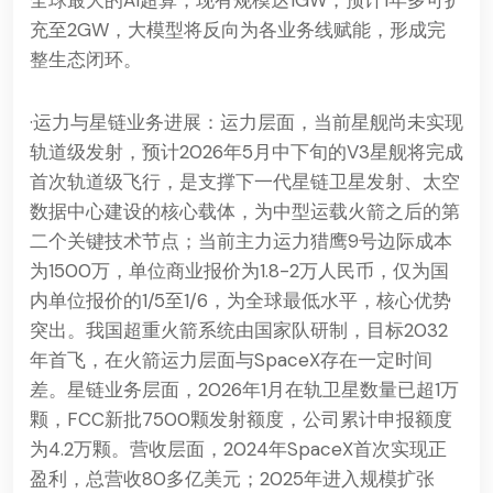
全球最大的AI超算，现有规模达1GW，预计1年多可扩
充至2GW，大模型将反向为各业务线赋能，形成完
整生态闭环。
·运力与星链业务进展：运力层面，当前星舰尚未实现
轨道级发射，预计2026年5月中下旬的V3星舰将完成
首次轨道级飞行，是支撑下一代星链卫星发射、太空
数据中心建设的核心载体，为中型运载火箭之后的第
二个关键技术节点；当前主力运力猎鹰9号边际成本
为1500万，单位商业报价为1.8-2万人民币，仅为国
内单位报价的1/5至1/6，为全球最低水平，核心优势
突出。我国超重火箭系统由国家队研制，目标2032
年首飞，在火箭运力层面与SpaceX存在一定时间
差。星链业务层面，2026年1月在轨卫星数量已超1万
颗，FCC新批7500颗发射额度，公司累计申报额度
为4.2万颗。营收层面，2024年SpaceX首次实现正
盈利，总营收80多亿美元；2025年进入规模扩张