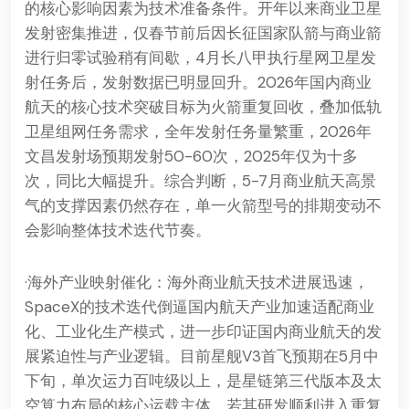
的核心影响因素为技术准备条件。开年以来商业卫星
发射密集推进，仅春节前后因长征国家队箭与商业箭
进行归零试验稍有间歇，4月长八甲执行星网卫星发
射任务后，发射数据已明显回升。2026年国内商业
航天的核心技术突破目标为火箭重复回收，叠加低轨
卫星组网任务需求，全年发射任务量繁重，2026年
文昌发射场预期发射50-60次，2025年仅为十多
次，同比大幅提升。综合判断，5-7月商业航天高景
气的支撑因素仍然存在，单一火箭型号的排期变动不
会影响整体技术迭代节奏。
·海外产业映射催化：海外商业航天技术进展迅速，
SpaceX的技术迭代倒逼国内航天产业加速适配商业
化、工业化生产模式，进一步印证国内商业航天的发
展紧迫性与产业逻辑。目前星舰V3首飞预期在5月中
下旬，单次运力百吨级以上，是星链第三代版本及太
空算力布局的核心运载主体，若其研发顺利进入重复