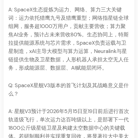
A: SpaceX生态提炼为运力、网络、算力三大关键
词：运力依托猎鹰九号及猎鹰重型；网络指星链全球
组网，服务超1000万用户，贡献主要营收；算力聚
焦AI业务，预计占未来营收80%。生态协同上，特斯
拉提供能源系统与芯片需求，SpaceX负责运载与卫
星制造，xAI主导大模型与算力运算，Neuralink与星
链提供生物及卫星数据，人形机器人承担太空无人任
务，形成能源层、数据层、AI赋能层闭环。
Q: SpaceX星舰V3版本的首飞计划及其战略意义是什
么？
A: 星舰V3预计于2026年5月15日至19日前后进行首次
轨道级飞行，单次运力达百吨级以上，是部署下一代
1800公斤级星链卫星及构建太空数据中心的关键载
体。若研制顺利并实现重复回收，将显著拉大中美太