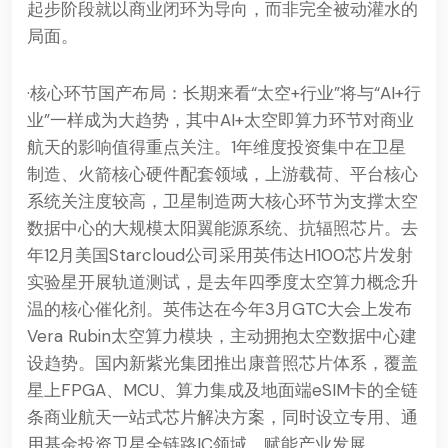
起步阶段就以商业闭环为导向，而非完全被动灌水的
局面。
·核心环节国产布局：长期来看“太空+行业”将与“AI+行
业”一样成为大趋势，其中AI+太空即算力环节对商业
航天的影响值得重点关注。1年维度投资集中在卫星
制造、火箭核心硬件配套领域，上游载荷、平台核心
系统关注度较高，卫星制造两大核心环节为支撑太空
数据中心的大规模太阳翼能源系统、抗辐照芯片。去
年12月美国Starcloud公司采用英伟达H100芯片发射
实验星开展轨道测试，是去年四季度太空算力概念升
温的核心催化剂。英伟达在今年3月GTC大会上发布
Vera Rubin太空算力模块，主动拥抱太空数据中心建
设趋势。国内新紫光集团推出康普照芯片体系，覆盖
星上FPGA、MCU、算力集成及地面端eSIM卡的全链
条商业航天一站式芯片解决方案，同时设立专用、通
用基金投资卫星全链路IC领域，赋能产业发展。