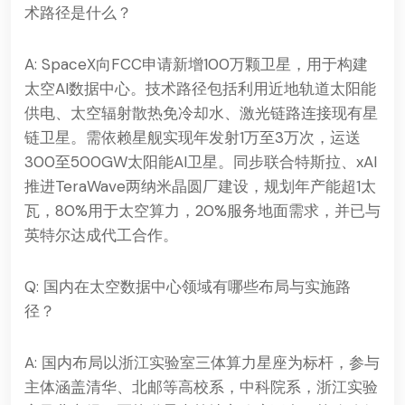
术路径是什么？
A: SpaceX向FCC申请新增100万颗卫星，用于构建
太空AI数据中心。技术路径包括利用近地轨道太阳能
供电、太空辐射散热免冷却水、激光链路连接现有星
链卫星。需依赖星舰实现年发射1万至3万次，运送
300至500GW太阳能AI卫星。同步联合特斯拉、xAI
推进TeraWave两纳米晶圆厂建设，规划年产能超1太
瓦，80%用于太空算力，20%服务地面需求，并已与
英特尔达成代工合作。
Q: 国内在太空数据中心领域有哪些布局与实施路
径？
A: 国内布局以浙江实验室三体算力星座为标杆，参与
主体涵盖清华、北邮等高校系，中科院系，浙江实验