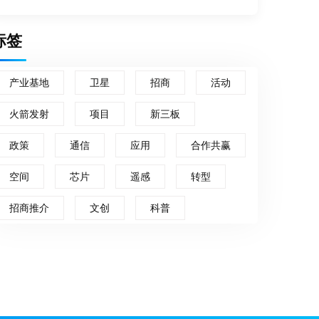
标签
产业基地
卫星
招商
活动
火箭发射
项目
新三板
政策
通信
应用
合作共赢
空间
芯片
遥感
转型
招商推介
文创
科普