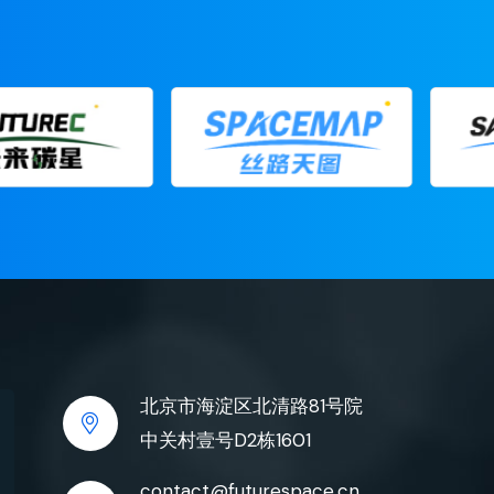
北京市海淀区北清路81号院
中关村壹号D2栋1601
contact@futurespace.cn