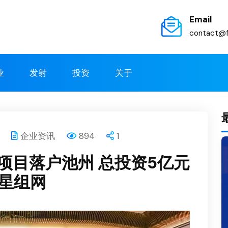
Email
contact@f
业
发射
投资
关于
企业资讯
894
1
项目落户池州 总投资5亿元
卫星组网