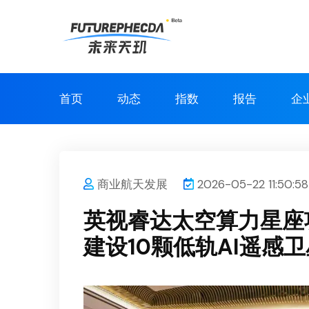
首页
动态
指数
报告
企
商业航天发展
2026-05-22 11:50:58
英视睿达太空算力星座
建设10颗低轨AI遥感