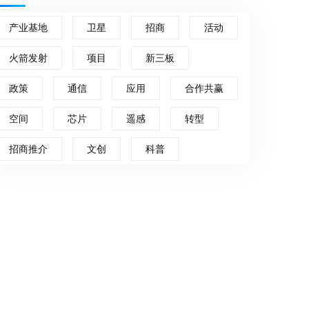
产业基地
卫星
招商
活动
火箭发射
项目
新三板
政策
通信
应用
合作共赢
空间
芯片
遥感
转型
招商推介
文创
科普