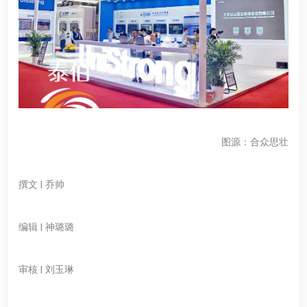
图源：合众思壮
撰文 | 乔帅
编辑 | 神璐璐
审核 | 刘玉琳