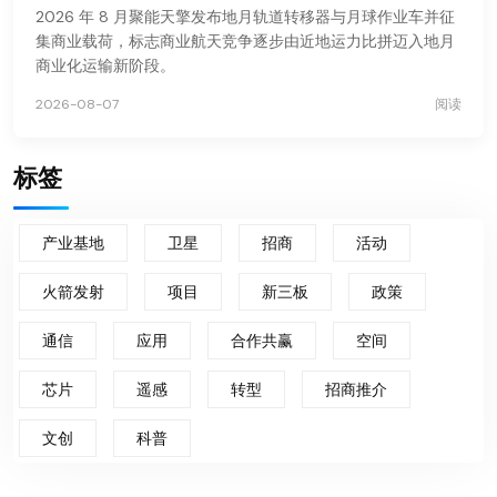
2026 年 8 月聚能天擎发布地月轨道转移器与月球作业车并征
集商业载荷，标志商业航天竞争逐步由近地运力比拼迈入地月
商业化运输新阶段。
2026-08-07
阅读
标签
产业基地
卫星
招商
活动
火箭发射
项目
新三板
政策
通信
应用
合作共赢
空间
芯片
遥感
转型
招商推介
文创
科普