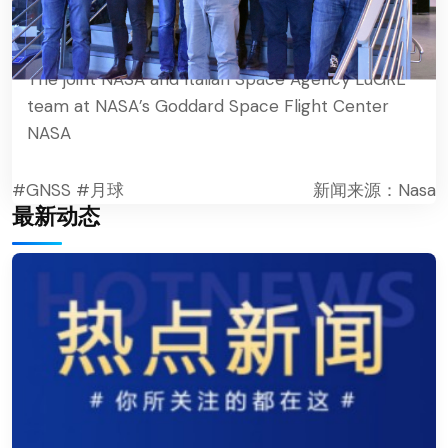
The joint NASA and Italian Space Agency LuGRE
team at NASA’s Goddard Space Flight Center
NASA
#GNSS
#月球
新闻来源：Nasa
最新动态