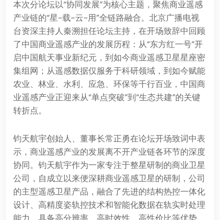
本次分论坛以“协同发展”为核心主题，聚焦商业遥感
产业链的“星-载-云-用”全链路融合。北京广播电视
台资深主持人秦溯担任论坛主持，在开场致辞中回顾
了中国商业遥感产业的发展历程：从“东方红一号”开
启中国航天事业新纪元，到如今商业遥感卫星星座密
集组网；从遥感数据仅服务于科研领域，到如今赋能
农业、林业、水利、应急、环保等千行百业，中国商
业遥感产业正迎来从“单点突破”到“生态共建”的关键
转折点。
钧天航宇创始人、董事长常正勇在论坛开场致词中表
示，商业遥感产业的发展离不开产业链各环节的深度
协同。钧天航宇作为一家专注于整星研制的商业卫星
公司，自成立以来便深耕商业遥感卫星的研制，公司
的主型遥感卫星产品，融合了先进的结构热控一体化
设计、高精度姿轨控技术和智能化数据在轨实时处理
能力，具备高分辨率、高时效性、高性价比等优势，