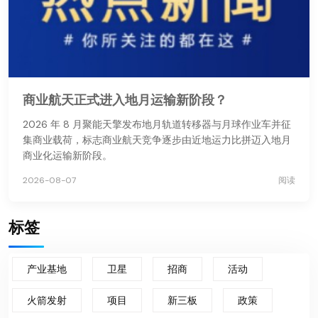
商业航天正式进入地月运输新阶段？
2026 年 8 月聚能天擎发布地月轨道转移器与月球作业车并征
集商业载荷，标志商业航天竞争逐步由近地运力比拼迈入地月
商业化运输新阶段。
2026-08-07
阅读
标签
产业基地
卫星
招商
活动
火箭发射
项目
新三板
政策