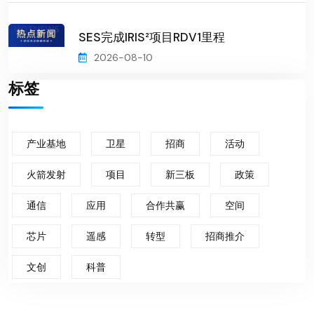
SES完成IRIS²项目RDV1里程
2026-08-10
标签
产业基地
卫星
招商
活动
火箭发射
项目
新三板
政策
通信
应用
合作共赢
空间
芯片
遥感
转型
招商推介
文创
科普