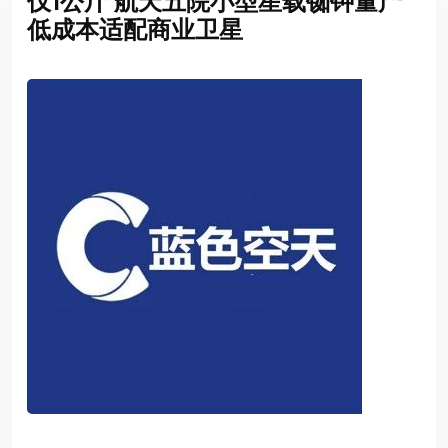
仅1公斤 航天五院小型星载铷钟量产
低成本适配商业卫星