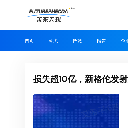
首页
动态
指数
报告
企
损失超10亿，新格伦发射