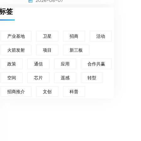
2026-08-07
标签
产业基地
卫星
招商
活动
火箭发射
项目
新三板
政策
通信
应用
合作共赢
空间
芯片
遥感
转型
招商推介
文创
科普