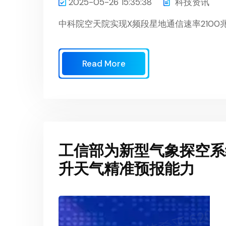
2025-05-26 15:35:38
科技资讯
中科院空天院实现X频段星地通信速率210
Read More
工信部为新型气象探空系
升天气精准预报能力