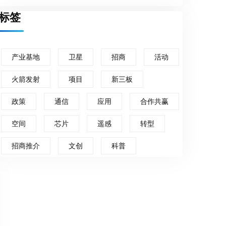
标签
产业基地
卫星
招商
活动
火箭发射
项目
新三板
政策
通信
应用
合作共赢
空间
芯片
遥感
转型
招商推介
文创
科普