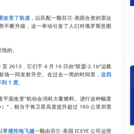
星改变了轨道
，以匹配一颗芬兰-美国合资的雷达
势不断升级，这一举动引发了人们对俄罗斯意图
发现的。
 2613，它们于 4 月 16 日由“联盟-2.1b”运载
射场一同发射升空。在过去一周的时间里，
这四
 1 度
。
道平面改变”机动会消耗大量燃料。进行这种幅度
-v）”，相当于将卫星高度提升超过 160 公里所需
以
常规性地飞越
一颗由芬兰-美国 ICEYE 公司运营