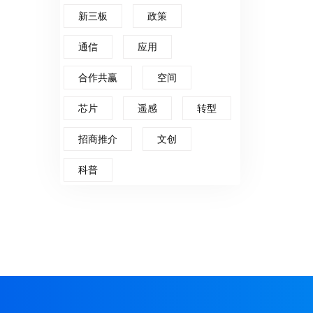
新三板
政策
通信
应用
合作共赢
空间
芯片
遥感
转型
招商推介
文创
科普