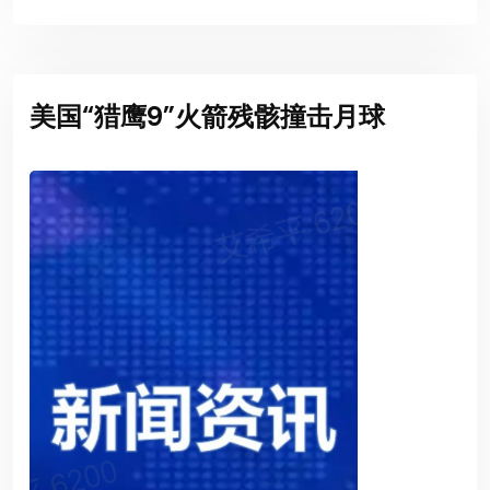
美国“猎鹰9”火箭残骸撞击月球